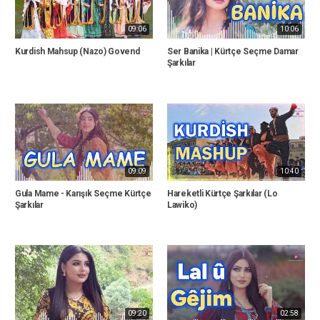
09:06
10:06
Kurdish Mahsup (Nazo) Govend
Ser Banika | Kürtçe Seçme Damar
Şarkılar
09:09
10:40
Gula Mame - Karışık Seçme Kürtçe
Hareketli Kürtçe Şarkılar (Lo
Şarkılar
Lawiko)
09:20
02:58