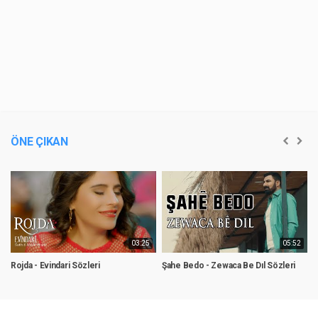
ÖNE ÇIKAN
03:25
05:52
Rojda - Evindari Sözleri
Şahe Bedo - Zewaca Be Dıl Sözleri
S
S