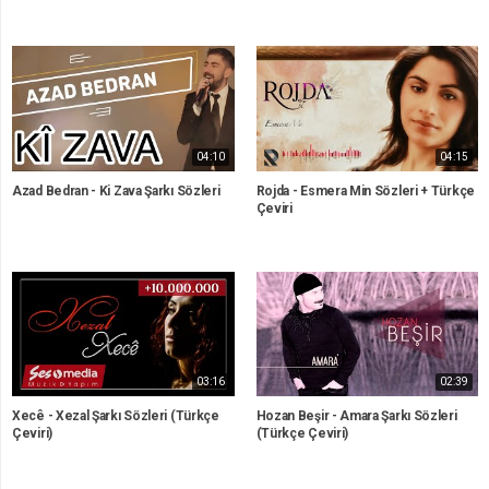
04:10
04:15
Azad Bedran - Ki Zava Şarkı Sözleri
Rojda - Esmera Min Sözleri + Türkçe
Çeviri
03:16
02:39
Xecê - Xezal Şarkı Sözleri (Türkçe
Hozan Beşir - Amara Şarkı Sözleri
Çeviri)
(Türkçe Çeviri)