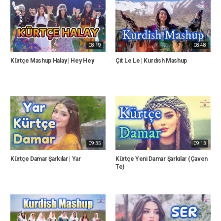
08:19
08:48
Kürtçe Mashup Halay | Hey Hey
Çit Le Le | Kurdish Mashup
09:35
09:13
Kürtçe Damar Şarkılar | Yar
Kürtçe Yeni Damar Şarkılar (Çaven
Te)