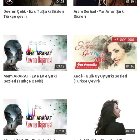
04:28
03:19
Devrim Çelik - Ez û Tu Şarkı Sözleri
Aram Serhad - Yar Aman Şarkı
Türkçe çeviri
Sözleri
03:12
04:16
Mem ARARAT - Ev e Ev e Şarkı
Xecê - Gulê Oy Oy Şarkı Sözleri
Sözleri (Türkçe Çeviri)
(Türkçe Çeviri)
07:01
04:23