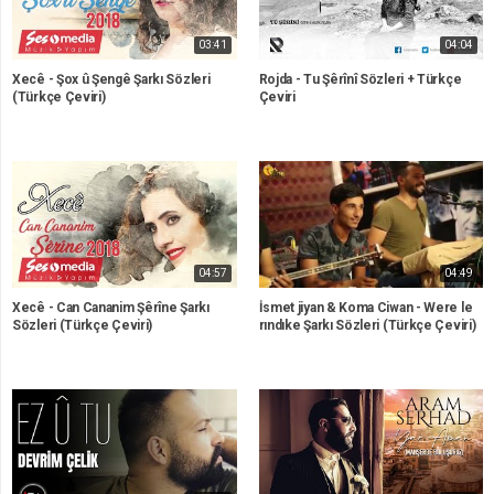
03:41
04:04
Xecê - Şox û Şengê Şarkı Sözleri
Rojda - Tu Şêrînî Sözleri + Türkçe
(Türkçe Çeviri)
Çeviri
04:57
04:49
Xecê - Can Cananim Şêrîne Şarkı
İsmet jiyan & Koma Ciwan - Were le
Sözleri (Türkçe Çeviri)
rındıke Şarkı Sözleri (Türkçe Çeviri)