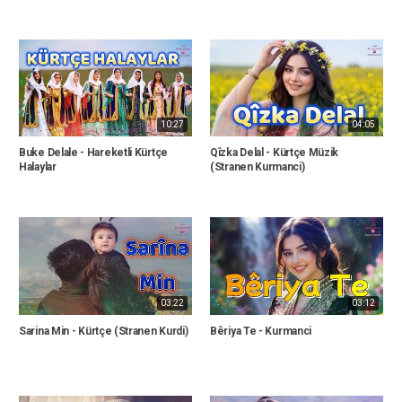
10:27
04:05
Buke Delale - Hareketli Kürtçe
Qîzka Delal - Kürtçe Müzik
Halaylar
(Stranen Kurmanci)
03:22
03:12
Sarina Min - Kürtçe (Stranen Kurdi)
Bêriya Te - Kurmanci