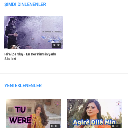
ŞIMDI DINLENENLER
03:06
Hirai Zerdüş - En Derinimsin Şarkı
Sözleri
YENI EKLENENLER
03:09
09:33