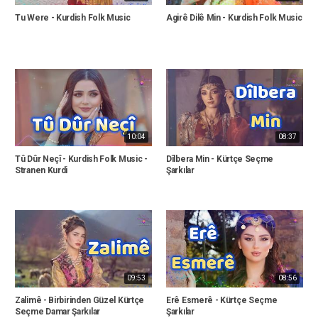
Tu Were - Kurdish Folk Music
Agirê Dilê Min - Kurdish Folk Music
10:04
08:37
Tû Dûr Neçî - Kurdish Folk Music -
Dîlbera Min - Kürtçe Seçme
Stranen Kurdi
Şarkılar
09:53
08:56
Zalimê - Birbirinden Güzel Kürtçe
Erê Esmerê - Kürtçe Seçme
Seçme Damar Şarkılar
Şarkılar