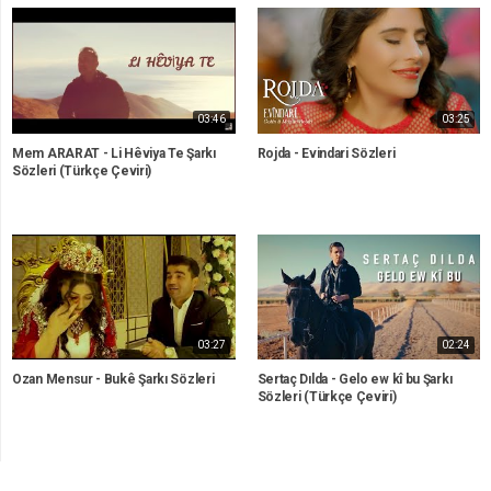
03:46
03:25
Mem ARARAT - Li Hêviya Te Şarkı
Rojda - Evindari Sözleri
Sözleri (Türkçe Çeviri)
03:27
02:24
Ozan Mensur - Bukê Şarkı Sözleri
Sertaç Dılda - Gelo ew kî bu Şarkı
Sözleri (Türkçe Çeviri)