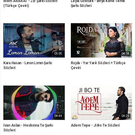
Mem ARARAT - Zîz Şarkı Sözleri
Leyla Göktürk - Bîrya Kenê Teme
(Türkçe Çeviri)
Şarkı Sözleri
05:05
04:18
Kara Hasan - Lımın Lımın Şarkı
Rojda - Yar Yarê Sözleri + Türkçe
Sözleri
Çeviri
04:44
04:25
İvan Aslan - Heskırına Te Şarkı
Adem Tepe - Ji Bo Te Sözleri
Sözleri