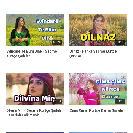
09:26
08:02
Evîndarê Te Bûm Dinê - Seçme
Dilnaz - Harika Seçme Kürtçe
Kürtçe Şarkılar
Şarkılar
08:13
09:30
Dilvîna Min - Seçme Kürtçe Şarkılar
Çima Çima | Kürtçe Damar Şarkılar
- Kurdish Folk Music