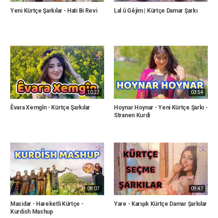
Yeni Kürtçe Şarkılar - Hati Bi Revi
Lal û Gêjim | Kürtçe Damar Şarkı
10:27
03:54
Êvara Xemgîn - Kürtçe Şarkılar
Hoynar Hoynar - Yeni Kürtçe Şarkı -
Stranen Kurdi
08:07
09:47
Masidar - Hareketli Kürtçe -
Yare - Karışık Kürtçe Damar Şarkılar
Kurdish Mashup