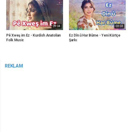
09:04
03:03
Pê Xweş im Ez - Kurdish Anatolian
Ez Dîn û Har Bûme - Yeni Kürtçe
Folk Music
Şarkı
REKLAM